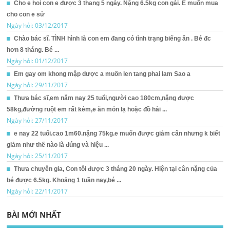
Cho e hoi con e được 3 thang 5 ngày. Nặng 6.5kg con gái. E muốn mua
cho con e sử
Ngày hỏi: 03/12/2017
Chào bác sĩ. TÌNH hình là con em đang có tình trạng biếng ăn . Bé đc
hơn 8 tháng. Bé ...
Ngày hỏi: 01/12/2017
Em gay om khong mập dược a muốn len tang phai lam Sao a
Ngày hỏi: 29/11/2017
Thưa bác sĩ,em năm nay 25 tuổi,người cao 180cm,nặng được
58kg,đường ruột em rất kém,e ăn món lạ hoặc đồ hải ...
Ngày hỏi: 27/11/2017
e nay 22 tuổi.cao 1m60.nặng 75kg.e muốn được giảm cân nhưng k biết
giảm như thế nào là đúng và hiệu ...
Ngày hỏi: 25/11/2017
Thưa chuyên gia, Con tôi được 3 tháng 20 ngày. Hiện tại cân nặng của
bé được 6.5kg. Khoảng 1 tuần nay,bé ...
Ngày hỏi: 22/11/2017
BÀI MỚI NHẤT