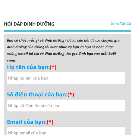
HỎI ĐÁP DINH DƯỠNG
Xem Tất Cả
Bạn có thắc mắc gì về dinh dưỡng?
Để lại
câu hỏi
để các
chuyên gia
dinh dưỡng
của chúng tôi được
phục vụ bạn
và bạn sẽ nhận được
những
email bổ ích
về
dinh dưỡng
cho
gia đình bạn
vào
mỗi buổi
sáng
.
Họ tên của bạn:
(*)
Số điện thoại của bạn:
(*)
Email của bạn:
(*)