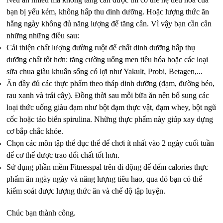
bạn bị yếu kém, không hấp thu dinh dưỡng. Hoặc lượng thức ăn
hằng ngày không đủ năng lượng để tăng cân. Vì vậy bạn cần cân
những những điều sau:
Cải thiện chất lượng đường ruột để chất dinh dưỡng hấp thụ
dưỡng chất tốt hơn: tăng cường uống men tiêu hóa hoặc các loại
sữa chua giàu khuẩn sống có lợi như Yakult, Probi, Betagen,...
Ăn đầy đủ các thực phẩm theo tháp dinh dưỡng (đạm, đường béo,
rau xanh và trái cây). Đồng thời sau mỗi bữa ăn nên bổ sung các
loại thức uống giàu đạm như bột đạm thực vật, đạm whey, bột ngũ
cốc hoặc tảo biển spirulina. Những thực phẩm này giúp xay dựng
cơ bắp chắc khỏe.
Chọn các môn tập thể dục thể để chơi ít nhất vào 2 ngày cuối tuần
để cơ thể được trao đổi chất tốt hơn.
Sử dụng phần mềm Fitnesspal trên di động để đếm calories thực
phẩm ăn ngày ngày và năng lượng tiêu hao, qua đó bạn có thể
kiểm soát được lượng thức ăn và chế độ tập luyện.
Chúc bạn thành công.