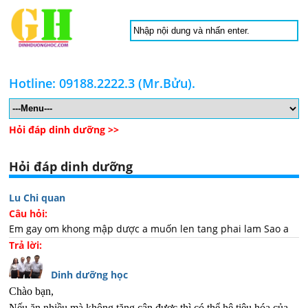
Hotline: 09188.2222.3 (Mr.Bửu).
Hỏi đáp dinh dưỡng >>
Hỏi đáp dinh dưỡng
Lu Chi quan
Câu hỏi:
Em gay om khong mập dược a muốn len tang phai lam Sao a
Trả lời:
Dinh dưỡng học
Chào bạn,
Nếu ăn nhiều mà không tăng cân được thì có thể hệ tiêu hóa của