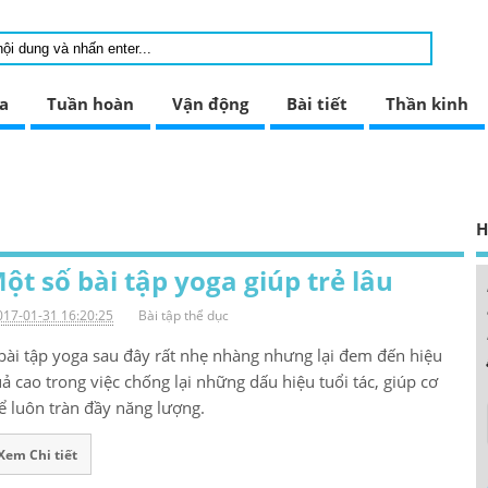
a
Tuần hoàn
Vận động
Bài tiết
Thần kinh
H
ột số bài tập yoga giúp trẻ lâu
017-01-31 16:20:25
Bài tập thể dục
bài tập yoga sau đây rất nhẹ nhàng nhưng lại đem đến hiệu
ả cao trong việc chống lại những dấu hiệu tuổi tác, giúp cơ
ể luôn tràn đầy năng lượng.
Xem Chi tiết