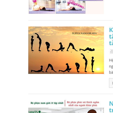
K
t
t
2
Hệ
ng
bà
N
t