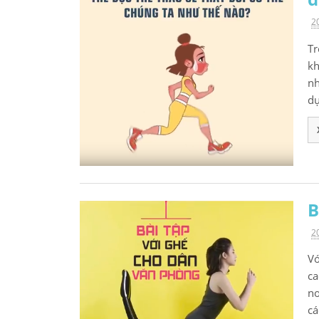
2
Tr
kh
nh
dụ
B
2
Vớ
ca
nơ
cá