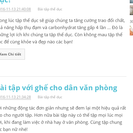
016-11-13 21:40:08
Bài tập thể dục
ong lúc tập thể dục sẽ giúp chúng ta tăng cường trao đổi chất,
3
ả năng hấp thụ đạm và carbonhydrat tăng gấp 4 lần ... Đó là
ững lợi ích khi chúng ta tập thể dục. Còn không mau tập thể
c để cùng khỏe và đẹp nào các bạn!
Xem Chi tiết
ài tập với ghế cho dân văn phòng
016-11-13 21:34:28
Bài tập thể dục
i những động tác đơn giản nhưng sẽ đem lại một hiệu quả rất
o cho người tập. Hơn nữa bài tập này có thể tập mọi lúc mọi
i, khi đang làm việc ở nhà hay ở văn phòng. Cùng tập chung
c bạn nữ nhé!