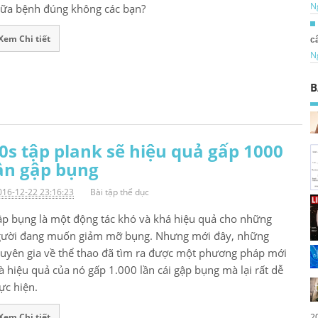
N
ữa bệnh đúng không các bạn?
Xem Chi tiết
c
N
B
0s tập plank sẽ hiệu quả gấp 1000
ần gập bụng
016-12-22 23:16:23
Bài tập thể dục
p bụng là một động tác khó và khá hiệu quả cho những
ười đang muốn giảm mỡ bụng. Nhưng mới đây, những
uyên gia về thể thao đã tìm ra được một phương pháp mới
 hiệu quả của nó gấp 1.000 lần cái gập bụng mà lại rất dễ
ực hiện.
2
Xem Chi tiết