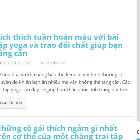
ích thích tuần hoàn máu với bài
ập yoga và trao đổi chất giúp bạn
ăng cân
017-01-21 21:13:03
Bài tập thể dục
 tiêu hóa và khả năng hấp thụ kém so với bình thường là
uyên do khiến bạn ăn nhiều mà vẫn không thể tăng cân. Các
i tập yoga sau đây sẽ giúp bạn khắc phục tình trạng nói trên.
Xem Chi tiết
H
hững cô gái thích ngắm gì nhất
C
rên cơ thể của một chàng trai tập