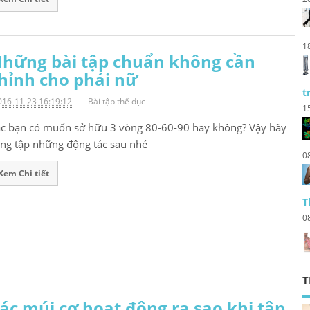
1
hững bài tập chuẩn không cần
hỉnh cho phái nữ
t
016-11-23 16:19:12
Bài tập thể dục
1
c bạn có muốn sở hữu 3 vòng 80-60-90 hay không? Vậy hãy
ng tập những động tác sau nhé
0
Xem Chi tiết
T
0
T
ác múi cơ hoạt động ra sao khi tập