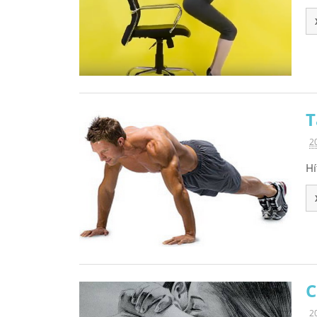
T
2
Hí
C
2