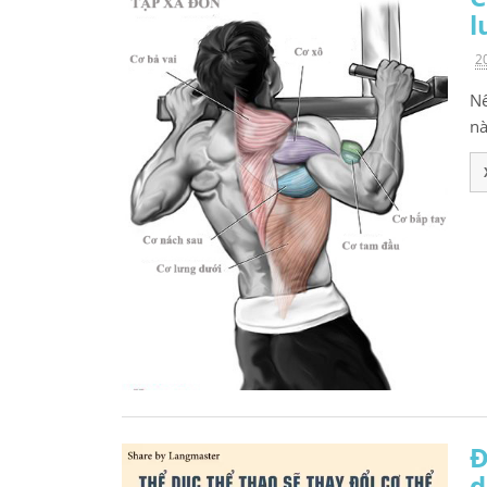
l
2
Nế
nà
Đ
d