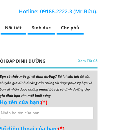
Hotline: 09188.2222.3 (Mr.Bửu).
Nội tiết
Sinh dục
Che phủ
ỎI ĐÁP DINH DƯỠNG
Xem Tất Cả
Bạn có thắc mắc gì về dinh dưỡng?
Để lại
câu hỏi
để các
chuyên gia dinh dưỡng
của chúng tôi được
phục vụ bạn
và
bạn sẽ nhận được những
email bổ ích
về
dinh dưỡng
cho
gia đình bạn
vào
mỗi buổi sáng
.
Họ tên của bạn:
(*)
Số điện thoại của bạn:
(*)