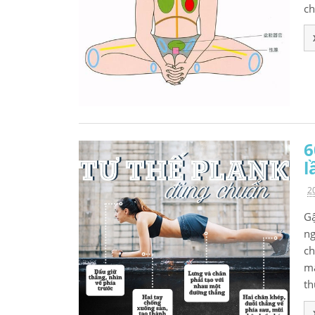
ch
6
l
2
Gậ
ng
ch
mà
th