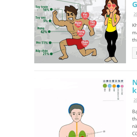
2
Kh
mắ
th
N
k
2
Bạ
th
nà
Cũ