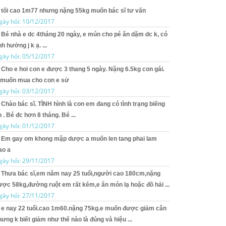
tối cao 1m77 nhưng nặng 55kg muốn bác sĩ tư vấn
gày hỏi: 10/12/2017
Bé nhà e dc 4tháng 20 ngày, e mún cho pé ăn dặm dc k, có
h hưởng j k ạ. ...
gày hỏi: 05/12/2017
Cho e hoi con e được 3 thang 5 ngày. Nặng 6.5kg con gái.
 muốn mua cho con e sử
gày hỏi: 03/12/2017
Chào bác sĩ. TÌNH hình là con em đang có tình trạng biếng
 . Bé đc hơn 8 tháng. Bé ...
gày hỏi: 01/12/2017
Em gay om khong mập dược a muốn len tang phai lam
ao a
gày hỏi: 29/11/2017
Thưa bác sĩ,em năm nay 25 tuổi,người cao 180cm,nặng
ược 58kg,đường ruột em rất kém,e ăn món lạ hoặc đồ hải ...
gày hỏi: 27/11/2017
e nay 22 tuổi.cao 1m60.nặng 75kg.e muốn được giảm cân
ưng k biết giảm như thế nào là đúng và hiệu ...