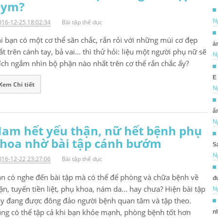
Gym?
N
016-12-25 18:02:34
Bài tập thể dục
i bạn có một cơ thể săn chắc, rắn rỏi với những múi cơ đẹp
ản
t trên cánh tay, bả vai... thì thử hỏi: liệu một người phụ nữ sẽ
N
ích ngắm nhìn bộ phận nào nhất trên cơ thể rắn chắc ấy?
E
Xem Chi tiết
N
ăn
N
am hết yếu thận, nữ hết bệnh phụ
hoa nhờ bài tập cánh bướm
S
N
016-12-22 23:27:06
Bài tập thể dục
n có nghe đến bài tập mà có thể để phòng và chữa bệnh về
đ
ận, tuyến tiền liệt, phụ khoa, nám da... hay chưa? Hiện bài tập
N
y đang được đông đảo người bệnh quan tâm và tập theo.
ng có thể tập cả khi bạn khỏe mạnh, phòng bệnh tốt hơn
nh