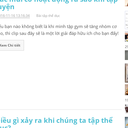
uyện
016-11-16 13:16:34
Bài tập thể dục
u bạn nào không biết là khi mình tập gym sẽ tăng nhóm cơ
o, thì clip sau đây sẽ là một lời giải đáp hữu ích cho bạn đấy!
Xem Chi tiết
2
1
iều gì xảy ra khi chúng ta tập thể
ục?