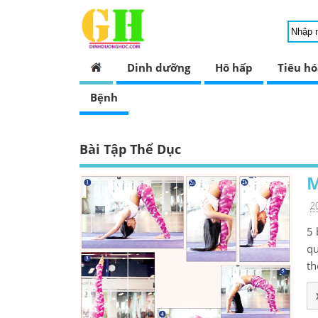
Dinh dưỡng
Hô hấp
Tiêu hó
Bệnh
Bài Tập Thể Dục
M
2
5 
qu
th