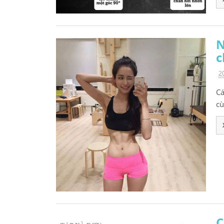
N
c
2
Cá
cù
C