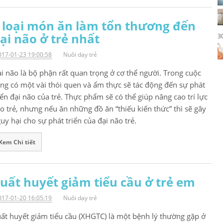
 loại món ăn làm tổn thương đến
ại não ở trẻ nhất
3
017-01-23 19:00:58
Nuôi dạy trẻ
i não là bộ phận rất quan trọng ở cơ thể người. Trong cuộc
ng có một vài thói quen và ẩm thực sẽ tác động đến sự phát
iển đại não của trẻ. Thực phẩm sẽ có thể giúp nâng cao trí lực
o trẻ, nhưng nếu ăn những đồ ăn “thiếu kiến thức” thì sẽ gây
uy hại cho sự phát triển của đại não trẻ.
Xem Chi tiết
uất huyết giảm tiểu cầu ở trẻ em
017-01-20 16:05:19
Nuôi dạy trẻ
ất huyết giảm tiểu cầu (XHGTC) là một bệnh lý thường gặp ở