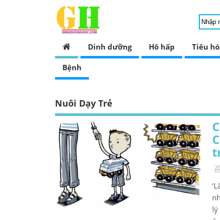
Dinh dưỡng
Hô hấp
Tiêu hó
Bệnh
Nuôi Dạy Trẻ
C
C
t
2
‘L
nh
lý