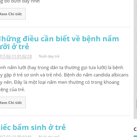
g bố dưới đây nhé!
Xem Chi tiết
hững điều cần biết về bệnh nấm
ưỡi ở trẻ
017-02-11 01:02:10
Nuôi dạy trẻ
nh nấm lưỡi (hay trong dân ta thường gọi tưa lưỡi) là bệnh
y gặp ở trẻ sơ sinh và trẻ nhỏ. Bệnh do nấm candida albicans
y nên. Đây là một loại nấm men thường có trong khoang
ệng của trẻ.
Xem Chi tiết
H
iếc bẩm sinh ở trẻ
C
017-02-11 00:10:41
Nuôi dạy trẻ