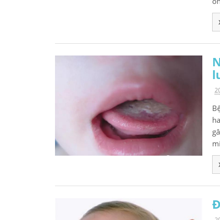
ôn
N
l
2
Bệ
ha
gâ
mi
Đ
2