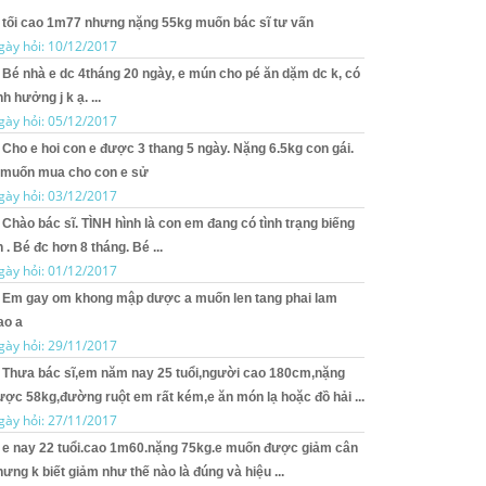
tối cao 1m77 nhưng nặng 55kg muốn bác sĩ tư vấn
gày hỏi: 10/12/2017
Bé nhà e dc 4tháng 20 ngày, e mún cho pé ăn dặm dc k, có
h hưởng j k ạ. ...
gày hỏi: 05/12/2017
Cho e hoi con e được 3 thang 5 ngày. Nặng 6.5kg con gái.
 muốn mua cho con e sử
gày hỏi: 03/12/2017
Chào bác sĩ. TÌNH hình là con em đang có tình trạng biếng
 . Bé đc hơn 8 tháng. Bé ...
gày hỏi: 01/12/2017
Em gay om khong mập dược a muốn len tang phai lam
ao a
gày hỏi: 29/11/2017
Thưa bác sĩ,em năm nay 25 tuổi,người cao 180cm,nặng
ược 58kg,đường ruột em rất kém,e ăn món lạ hoặc đồ hải ...
gày hỏi: 27/11/2017
e nay 22 tuổi.cao 1m60.nặng 75kg.e muốn được giảm cân
ưng k biết giảm như thế nào là đúng và hiệu ...