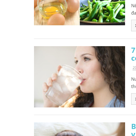
Nê
đa
7
c
2
Nư
th
B
v