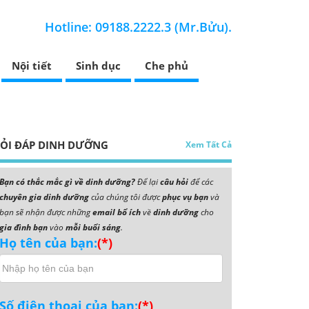
Hotline: 09188.2222.3 (Mr.Bửu).
Nội tiết
Sinh dục
Che phủ
ỎI ĐÁP DINH DƯỠNG
Xem Tất Cả
Bạn có thắc mắc gì về dinh dưỡng?
Để lại
câu hỏi
để các
chuyên gia dinh dưỡng
của chúng tôi được
phục vụ bạn
và
bạn sẽ nhận được những
email bổ ích
về
dinh dưỡng
cho
gia đình bạn
vào
mỗi buổi sáng
.
Họ tên của bạn:
(*)
Số điện thoại của bạn:
(*)