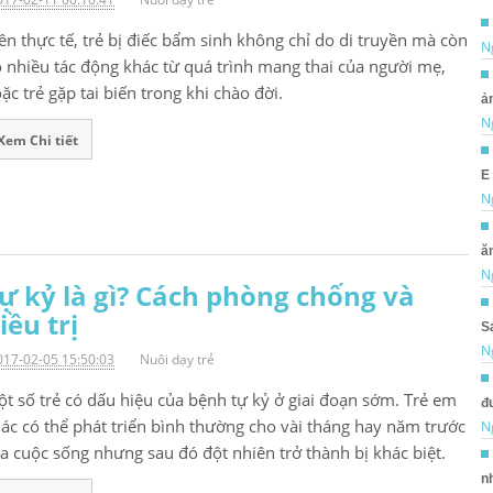
ên thực tế, trẻ bị điếc bẩm sinh không chỉ do di truyền mà còn
N
 nhiều tác động khác từ quá trình mang thai của người mẹ,
ặc trẻ gặp tai biến trong khi chào đời.
ản
N
Xem Chi tiết
E
N
ăn
N
ự kỷ là gì? Cách phòng chống và
iều trị
S
N
017-02-05 15:50:03
Nuôi dạy trẻ
t số trẻ có dấu hiệu của bệnh tự kỷ ở giai đoạn sớm. Trẻ em
đ
ác có thể phát triển bình thường cho vài tháng hay năm trước
N
a cuộc sống nhưng sau đó đột nhiên trở thành bị khác biệt.
nh