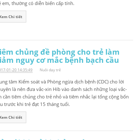
ẻ em, thường có diễn biến cấp tính.
Xem Chi tiết
iêm chủng đề phòng cho trẻ làm
iảm nguy cơ mắc bệnh bạch cầu
017-01-20 14:35:49
Nuôi dạy trẻ
ung tâm Kiểm soát và Phòng ngừa dịch bệnh (CDC) cho lời
uyên là nên đưa vắc-xin Hib vào danh sách những loại vắc-
n cần tiêm chủng cho trẻ nhỏ và tiêm nhắc lại tổng cộng bốn
ều trước khi trẻ đạt 15 tháng tuổi.
Xem Chi tiết