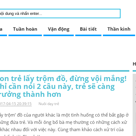
a
Tuần hoàn
Vận động
Bài tiết
Thần kinh
H
on trẻ lấy trộm đồ, đừng vội mắng!
hỉ cần nói 2 câu này, trẻ sẽ càng
rưởng thành hơn
017-04-15 20:39:15
Nuôi dạy trẻ
ấy trộm’ đồ của người khác là một tình huống có thể bắt gặp ở
ững đứa trẻ. Và mỗi ông bố bà mẹ thường có những cách xử
 khác nhau đối với việc này. Cùng tham khảo cách xử trí của