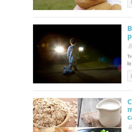
B
p
2
Tr
bị
C
m
c
2