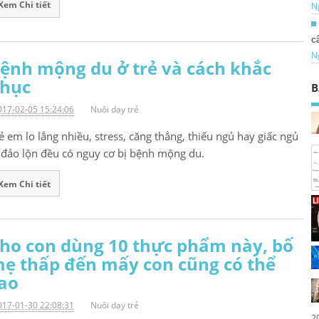
Xem Chi tiết
N
c
N
ệnh mộng du ở trẻ và cách khắc
hục
B
017-02-05 15:24:06
Nuôi dạy trẻ
ẻ em lo lắng nhiều, stress, căng thẳng, thiếu ngủ hay giấc ngủ
 đảo lộn đều có nguy cơ bị bệnh mộng du.
Xem Chi tiết
ho con dùng 10 thực phẩm này, bố
ẹ thấp đến mấy con cũng có thể
ao
017-01-30 22:08:31
Nuôi dạy trẻ
2