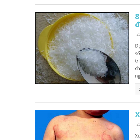
8
đ
2
Đạ
số
tr
ch
ng
X
2
Xu