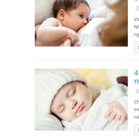
2
Vi
Nh
ng
4
n
2
Ch
tr
nà