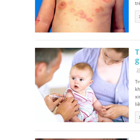
tr
T
g
2
Tr
kh
xi
li