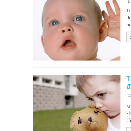
Tr
do
ho
T
đ
2
Mộ
kh
củ