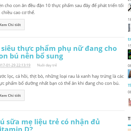
n cho con ăn đều đặn 10 thực phẩm sau đây để phát triển tối
 chiều cao cơ thể.
1
Xem Chi tiết
t
 siêu thực phẩm phụ nữ đang cho
1
on bú nên bổ sung
017-01-29 22:13:19
Nuôi dạy trẻ
0
ớc lọc, cá hồi, thịt bò, những loại rau lá xanh hay trứng là các
ực phẩm bổ dưỡng nhất bạn có thể ăn khi đang cho con bú.
T
0
Xem Chi tiết
T
ú sữa mẹ liệu trẻ có nhận đủ
itamin D?